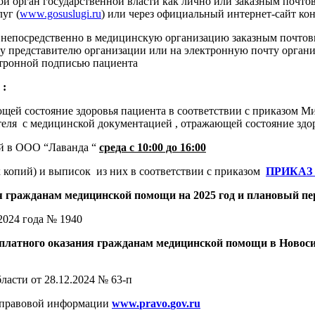
й орган государственной власти как лично или заказным почтов
уг (
www.gosuslugi.ru
) или через официальный интернет-сайт кон
непосредственно в медицинскую организацию заказным почтовым 
у представителю организации или на электронную почту органи
тронной подписью пациента
 :
ей состояние здоровья пациента в соответствии с приказом Ми
теля с медицинской документацией , отражающей состояние здо
ей в ООО “Лаванда “
среда с 10:00 до 16:00
 копий) и выписок из них в соответствии с приказом
ПРИКАЗ
 гражданам медицинской помощи на 2025 год и плановый пер
2024 года № 1940
латного оказания гражданам медицинской помощи в Новосиби
асти от 28.12.2024 № 63-п
 правовой информации
www.
pravo.
gov.
ru