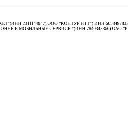
ЕТ”(ИНН 2311144947),ООО “КОНТУР НТТ”( ИНН 665849783
ННЫЕ МОБИЛЬНЫЕ СЕРВИСЫ”(ИНН 7840343366) ОАО “РЕСО