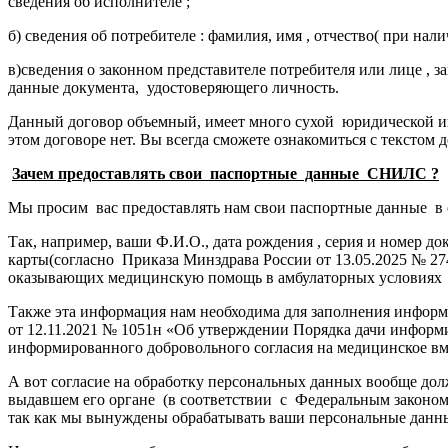
сведения об исполнителе ;
б) сведения об потребителе : фамилия, имя , отчество( при нал
в)сведения о законном представителе потребителя или лице , з
данные документа, удостоверяющего личность.
Данный договор объемный, имеет много сухой юридической ин
этом договоре нет. Вы всегда сможете ознакомиться с текстом 
Зачем предоставлять свои паспортные данные СНИЛС ?
Мы просим вас предоставлять нам свои паспортные данные в с
Так, например, ваши Ф.И.О., дата рождения , серия и номер д
карты(согласно Приказа Минздрава России от 13.05.2025 № 
оказывающих медицинскую помощь в амбулаторных условиях 
Также эта информация нам необходима для заполнения информ
от 12.11.2021 № 1051н «Об утверждении Порядка дачи информи
информированного добровольного согласия на медицинское вм
А вот согласие на обработку персональных данных вообще дол
выдавшем его органе (в соответствии с Федеральным законом от
так как мы вынуждены обрабатывать ваши персональные данны