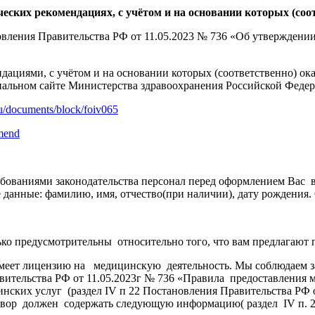
ческих рекомендациях,
с учётом и на основании которых (со
овления Правительства РФ от 11.05.2023 № 736 «Об утвержден
ациями, с учётом и на основании которых (соответственно) ок
альном сайте Министерства здравоохранения Российской Феде
.ru/documents/block/foiv065
omend
ебованиями законодательства персонал перед оформлением Вас 
ые данные: фамилию, имя, отчество(при наличии), дату рождени
ко предусмотрительны относительно того, что вам предлагают п
 имеет лицензию на медицинскую деятельность. Мы соблюдаем 
равительства РФ от 11.05.2023г № 736 «Правила предоставлени
инских услуг (раздел IV п 22 Постановления Правительства РФ 
овор должен содержать следующую информацию( раздел IV п. 23