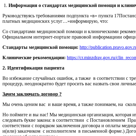
1.
Информация о стандартах медицинской помощи и клини
Руководствуясь требованиями подпункта «в» пункта 17Постан
платных медицинских услуг…»информирую, что:
Со стандартами медицинской помощи и клиническими рекоменд
Официальном интернет-портале правовой информациии офици
Стандарты медицинской помощи:
http://publication.pravo.gov
Клинические рекомендации:
https://cr.minzdrav.gov.ru/clin_rec
2. Идентификация пациента
Во избежание случайных ошибок, а также в соответствии с тр
процедур, неоднократно будет просить вас назвать свои личн
Зачем заключать договор ?
Мы очень ценим вас и ваше время, а также понимаем, на сколь
Но поймите и вы нас! Мы медицинская организация, которая
следовать букве закона: в соответствии с Постановлением П
соответствии с порядком заключения договора и оплаты медиц
и(или) заказчиком с исполнителем в письменной форме.) Дог