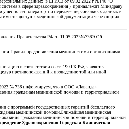
 персональных данных в ЕГИСЗ от 09.02.2022 г №140 “О
 система в сфере здравоохранения ) принадлежит Минздраву
существляет оператор по передаче персональных данных в
имеете доступ к медицинской документации через портал
овления Правительства РФ от 11.05.2023№736Э Об
ждении Правил предоставления медицинскими организациями
изацию в соответствии со ст. 190 ГК РФ, являются
роцедур противопоказаний к проведению той или иной
5.2023 № 736 информируем, что в ООО «Лаванда»
азания гражданам медицинской помощи и территориальной
вии с программой государственных гарантий бесплатного
гражданам медицинской помощи.Ближайшая медицинская
о оказания гражданам медицинской помощи и территориальной
чреждение Здравоохранения Городская Клиническая