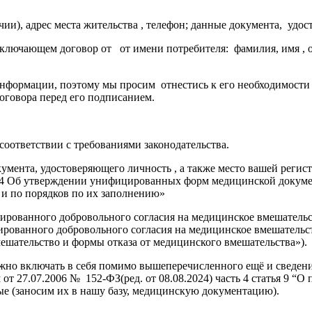
ичии), адрес места жительства , телефон; данные документа, удо
аключающем договор от от имени потребителя: фамилия, имя , от
формации, поэтому мы просим отнестись к его необходимости 
договора перед его подписанием.
оответствии с требованиями законодательства.
окумента, удостоверяющего личность , а также место вашей рег
274 Об утверждении унифицированных форм медицинской докуме
и по порядков по их заполнению»
ированного добровольного согласия на медицинское вмешатель
рованного добровольного согласия на медицинское вмешательст
ешательство и формы отказа от медицинского вмешательства»).
жно включать в себя помимо вышеперечисленного ещё и сведени
 27.07.2006 № 152-ФЗ(ред. от 08.08.2024) часть 4 статья 9 “О 
е (заносим их в нашу базу, медицинскую документацию).