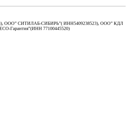
3), ООО” СИТИЛАБ-СИБИРЬ”( ИНН5409238523), ООО” КДЛ
-Гарантия”(ИНН 77100445520)