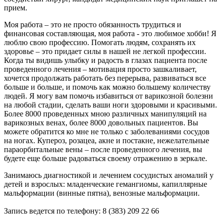
прием.
Моя работа – это не просто обязанность трудиться и
финансовая составляющая, моя работа - это любимое хобби! Я
люблю свою профессию. Помогать людям, сохранять их
здоровье – это придает силы в нашей не легкой профессии.
Когда ты видишь улыбку и радость в глазах пациента после
проведенного лечения – мотивация просто зашкаливает,
хочется продолжать работать без перерыва, развиваться все
больше и больше, и помочь как можно большему количеству
людей. Я могу вам помочь избавиться от варикозной болезни
на любой стадии, сделать ваши ноги здоровыми и красивыми.
Более 8000 проведенных мною различных манипуляций на
варикозных венах, более 8000 довольных пациентов. Вы
можете обратится ко мне не только с заболеваниями сосудов
на ногах. Купероз, розацеа, акне и постакне, нежелательные
параорбитальные вены – после проведенного лечения, вы
будете еще больше радоваться своему отражению в зеркале.
Занимаюсь диагностикой и лечением сосудистых аномалий у
детей и взрослых: младенческие гемангиомы, капиллярные
мальформации (винные пятна), венозные мальформации.
Запись ведется по телефону: 8 (383) 209 22 66